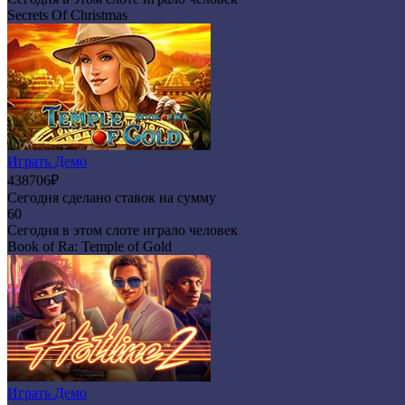
Secrets Of Christmas
Играть
Демо
438706₽
Сегодня сделано ставок на сумму
60
Сегодня в этом слоте играло человек
Book of Ra: Temple of Gold
Играть
Демо