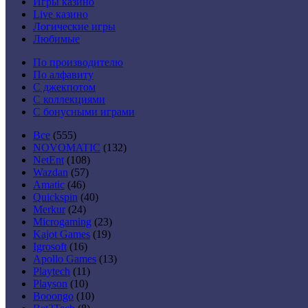
Игры казино
Live казино
Логические игры
Любимые
По производителю
По алфавиту
С джекпотом
С коллекциями
С бонусными играми
Все
(555)
NOVOMATIC
(132)
NetEnt
(108)
Wazdan
(57)
Amatic
(46)
Quickspin
(40)
Merkur
(24)
Microgaming
(23)
Kajot Games
(19)
Igrosoft
(16)
Apollo Games
(13)
Playtech
(11)
Playson
(10)
Booongo
(10)