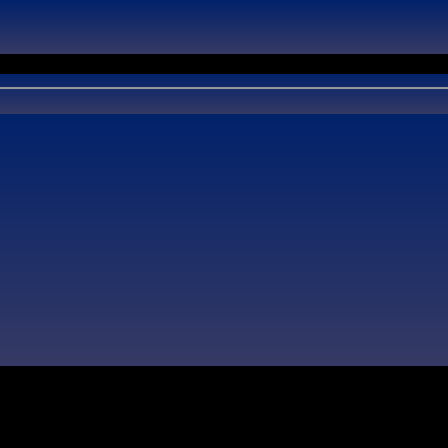
реальные деньги.