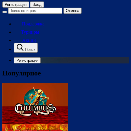
Регистрация
Вход
Отмена
Поддержка
Турниры
Акции
Поиск
Регистрация
Популярное