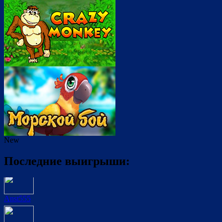
VARVAR
6 056 руб.
FairyLand 2
i.gordeeva
5 000 руб.
Valley of the Gods
Markmark
7 210 руб.
Blackjack
mul-tan
7 280 руб.
Book of Ra
Alex Buh
New
20 250 руб.
Banana Splash
Последние выигрыши:
Anst555
9 800 руб.
BlackJack
Anst555
7 500 руб.
BlackJack