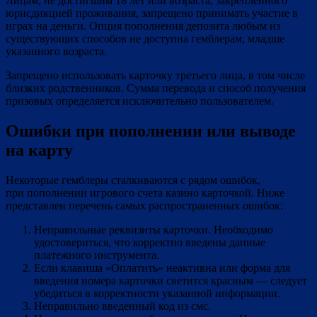
Лицам, не достигшим 18 лет или возраста, закрепленного
юрисдикцией проживания, запрещено принимать участие в
играх на деньги. Опция пополнения депозита любым из
существующих способов не доступна гемблерам, младше
указанного возраста.
Запрещено использовать карточку третьего лица, в том числе
близких родственников. Сумма перевода и способ получения
призовых определяется исключительно пользователем.
Ошибки при пополнении или выводе
на карту
Некоторые гемблеры сталкиваются с рядом ошибок,
при пополнении игрового счета казино карточкой. Ниже
представлен перечень самых распространенных ошибок:
Неправильные реквизиты карточки. Необходимо
удостовериться, что корректно введены данные
платежного инструмента.
Если клавиша «Оплатить» неактивна или форма для
введения номера карточки светится красным — следует
убедиться в корректности указанной информации.
Неправильно введенный код из смс.