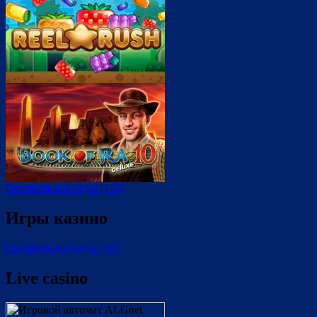
Смотреть все игры (118)
Игры казино
Смотреть все игры (16)
Live casino