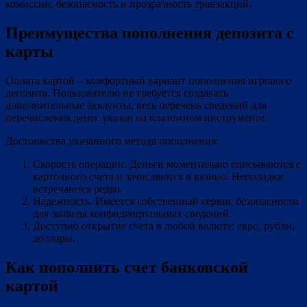
комиссии, безопасность и прозрачность транзакций.
i.gordeeva
5 000 руб.
Преимущества пополнения депозита с
Valley of the Gods
карты
Markmark
7 210 руб.
Оплата картой – комфортный вариант пополнения игрового
Blackjack
депозита. Пользователю не требуется создавать
mul-tan
дополнительные аккаунты, весь перечень сведений для
7 280 руб.
перечисления денег указан на платежном инструменте.
Book of Ra
Достоинства указанного метода пополнения:
Alex Buh
20 250 руб.
Скорость операции. Деньги моментально списываются с
Banana Splash
карточного счета и зачисляются в казино. Неполадки
встречаются редко.
9 800 руб.
Надежность. Имеется собственный сервис безопасности
для защиты конфиденциальных сведений.
Доступно открытие счета в любой валюте: евро, рубли,
доллары.
Как пополнить счет банковской
картой