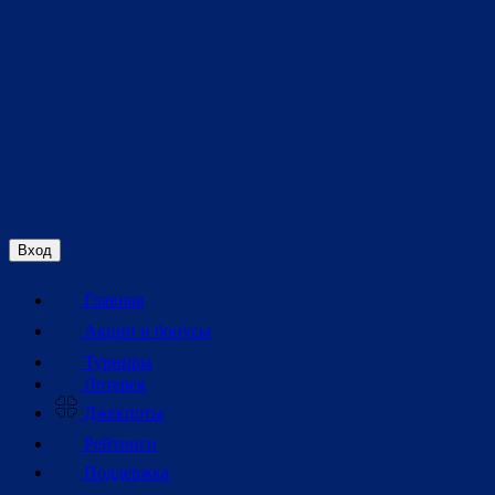
Вход
Главная
Акции и бонусы
Турниры
Лотерея
Джекпоты
Рейтинги
Поддержка