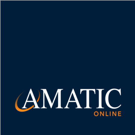
[object HTMLMetaElement]
пополнить счет