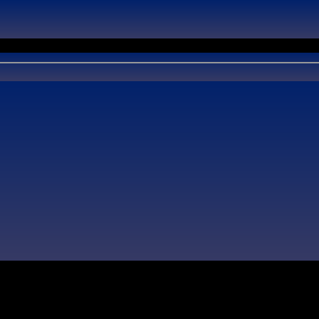
реальные деньги.