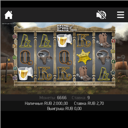
[object HTMLMetaElement]
пополнить счет