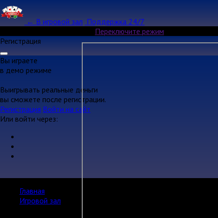
← В игровой зал
Поддержка 24/7
Вы играете в демо-режиме.
Переключите режим
и выигрывайте 
Регистрация
Вы играете
в демо режиме
Выигрывать реальные деньги
вы сможете после регистрации.
Регистрация
Войти на сайт
Или войти через:
Главная
Игровой зал
Bars and Sevens