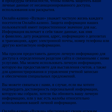
и процедуры безопасности, чтобы помочь защитить ваши
личные данные от несанкционированного доступа,
использования или раскрытия.
Онлайн-казино «Вулкан» уважает частную жизнь каждого
посетителя Онлайн-казино. Защита информации наших
пользователей имеет первостепенное значение для нас.
Информация включает в себя такие данные, как имя
и фамилию, дату рождения, адрес, информацию о депозитах
и транзакциях, адрес электронной почты, номер телефона или
другую контактную информацию.
Мы просим предоставить данную личную информацию для
доступа к определенным разделам сайта и связанными с ними
услугами. Мы можем использовать личную информацию,
которую вы предоставляете для выставления счетов, а также
для администрирования и управления учетной записью
и обеспечения специальных предложений.
Вы можете связаться с нами, в случае, если вы хотите
подтвердить достоверность персональной информации,
которую мы собрали, хотели бы обновить вашу личную
информацию, или у вас есть жалобы относительно
использования вашей личной информации.
Онлайн-казино «Вулкан» обеспечивает своим игрокам