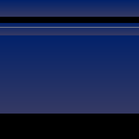
реальные деньги.