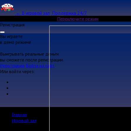
← В игровой зал
Поддержка 24/7
Вы играете в демо-режиме.
Переключите режим
и выигрывайте 
Регистрация
Вы играете
в демо режиме
Выигрывать реальные деньги
вы сможете после регистрации.
Регистрация
Войти на сайт
Или войти через:
Главная
Игровой зал
Sweet Life 2