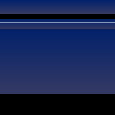
реальные деньги.