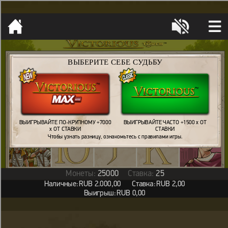
[object HTMLMetaElement]
пополнить счет