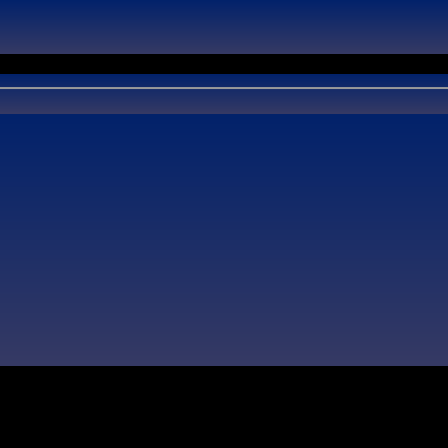
реальные деньги.