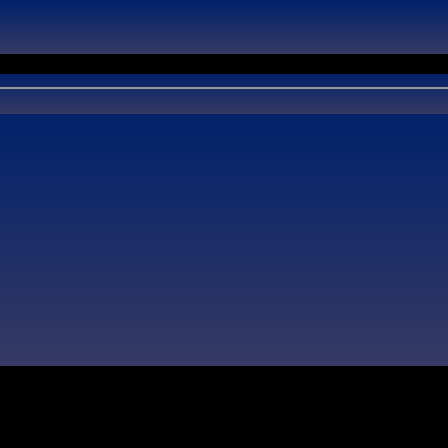
реальные деньги.