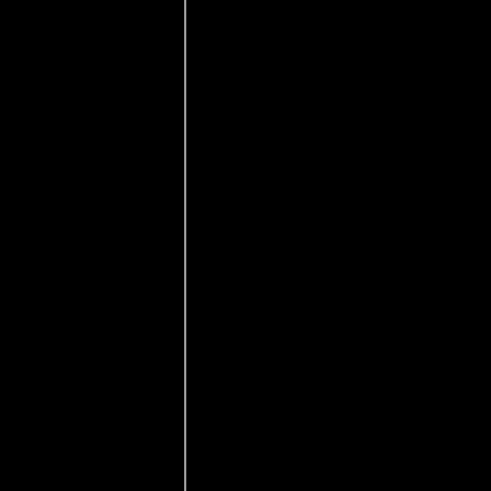
Archangels