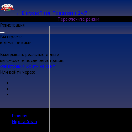
← В игровой зал
Поддержка 24/7
Вы играете в демо-режиме.
Переключите режим
и выигрывайте 
Регистрация
Вы играете
в демо режиме
Выигрывать реальные деньги
вы сможете после регистрации.
Регистрация
Войти на сайт
Или войти через:
Главная
Игровой зал
Hotline