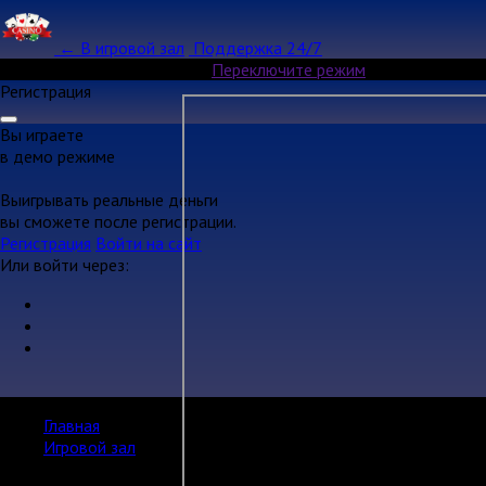
← В игровой зал
Поддержка 24/7
Вы играете в демо-режиме.
Переключите режим
и выигрывайте 
Регистрация
Вы играете
в демо режиме
Выигрывать реальные деньги
вы сможете после регистрации.
Регистрация
Войти на сайт
Или войти через:
Главная
Игровой зал
Vikings Gods Gold