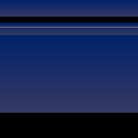
реальные деньги.