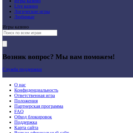
Игры казино
Live казино
Логические игры
Любимые
Игры казино
Возник вопрос? Мы вам поможем!
Служба поддержки
О нас
Конфиденциальность
Ответственная игра
Положения
Партнерская программа
FAQ
Обход блокировок
Поддержка
Карта сайта
Вулкан официальный сайт