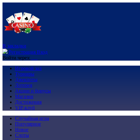
В закладки
Регистрация
Вход
Войти через:
Игровой зал
Турниры
Джекпоты
Лотерея
Акции и бонусы
Магазин
Достижения
VIP-клуб
Случайная игра
Популярное
Новое
Слоты