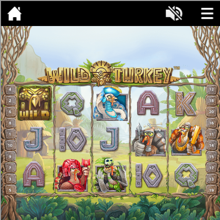
[object HTMLMetaElement]
пополнить счет