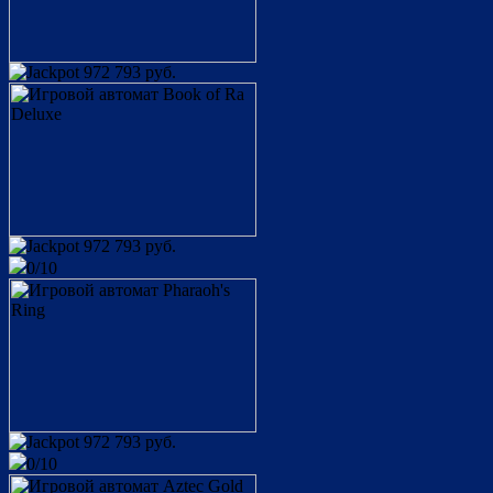
972 793 руб.
972 793 руб.
0/10
osobist
King of Cards
user_632011
75 200 руб.
Европейская рулетка
Папочка
12 600 руб.
972 793 руб.
Book of Ra
0/10
user_1190264