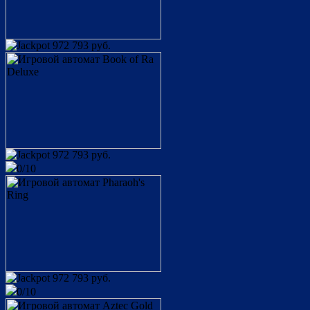
972 793 руб.
972 793 руб.
0/10
osobist
King of Cards
user_632011
75 200 руб.
Европейская рулетка
Папочка
12 600 руб.
972 793 руб.
Book of Ra
0/10
user_1190264