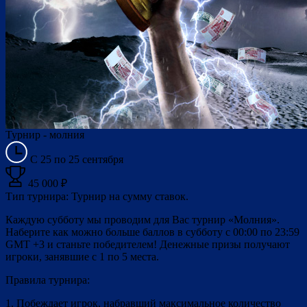
Турнир - молния
С 25 по 25 сентября
45 000 ₽
Тип турнира: Турнир на сумму ставок.
Каждую субботу мы проводим для Вас турнир «Молния».
Наберите как можно больше баллов в субботу с 00:00 по 23:59
GMT +3 и станьте победителем! Денежные призы получают
игроки, занявшие с 1 по 5 места.
Правила турнира:
1. Побеждает игрок, набравший максимальное количество