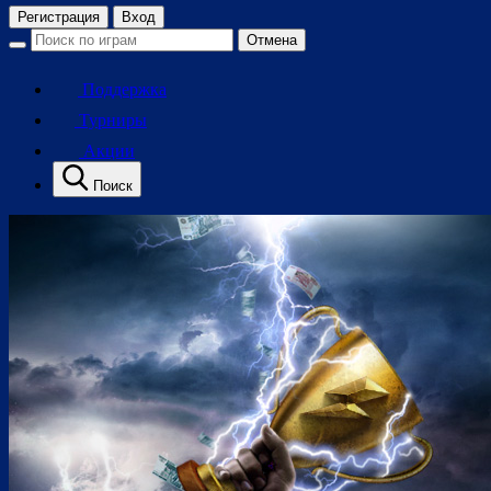
Регистрация
Вход
Отмена
Поддержка
Турниры
Акции
Поиск