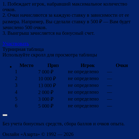
1. Побеждает игрок, набравший максимальное количество
очков.
2. Очки начисляются за каждую ставку в зависимости от ее
размера. Например, Вы сделали ставку в 500 ₽ — Вам будет
зачислено 500 очков.
3. Выигрыш зачисляется на бонусный счет.
Участвовать
Турнирная таблица
Используйте скролл для просмотра таблицы
Место
Приз
Игрок
Очки
1
не определено
—
7 000 ₽
2
не определено
—
10 000 ₽
3
не определено
—
13 000 ₽
4
не определено
—
2 000 ₽
5
не определено
—
3 000 ₽
6
не определено
—
5 000 ₽
Без учета бонусных средств, сбора баллов и очков опыта.
Онлайн «Азарта» © 1992 — 2026