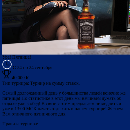
Ура! Пятница!
С 24 по 24 сентября
40 000 ₽
Тип турнира: Турнир на сумму ставок.
Самый долгожданный день у большинства людей конечно же
пятница! По статистике в этот день мы начинаем думать об
отдыхе уже в обед! В связи с этим предлагаем не медлить и
уже в 13:00 МСК начать отдыхать в нашем турнире! Желаем
Вам отличного пятничного дня.
Правила турнира: